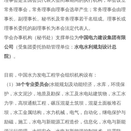
理事会是全国会员代表大会闭幕期间的执行机构；本会设立
服
常务理事会，常务理事由理事会选举产生；常务理事会由理
事长、副理事长、秘书长及常务理事若干名组成。理事长或
务
理事长委托的副理事长为本会法定代表人。
学会办事机构（秘书处）支撑单位为
中国电力建设集团有限
政
公司
（受集团委托协助管理单位：
水电水利规划设计总
院）
。
策
目前，中国水力发电工程学会组织机构设有：
法
（1）
38
个专业委员会
(水能规划及动能经济，水库，环境保
规
护，水文泥沙，地质及勘探，水工及水电站建筑物，水工水
力学，高坝通航工程，碾压混凝土筑坝，混凝土面板堆石
党
坝，水工金属结构，水力机械，电气，自动化，继电保护与
励磁，施工，水电与新能源工程造价，信息化，水电与新能
群