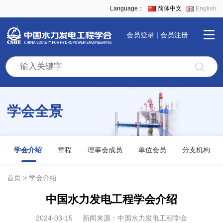
Language：
简体中文
English
会员登录
|
会员注册
首
页
学会全景
学
会
学会介绍
章程
理事会成员
单位会员
分支机构
全
首页
学会介绍
中国水力发电工程学会介绍
景
2024-03-15
新闻来源：中国水力发电工程学会