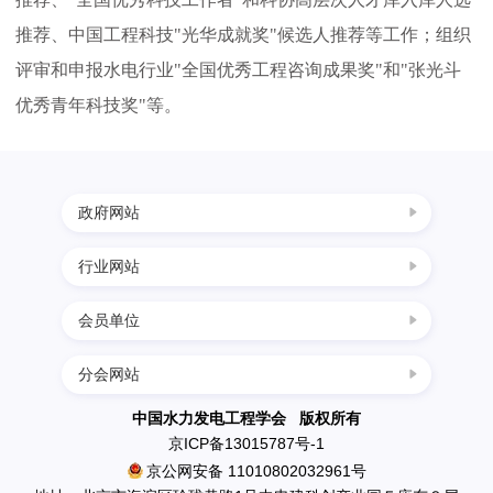
推荐、中国工程科技"光华成就奖"候选人推荐等工作；组织
评审和申报水电行业"全国优秀工程咨询成果奖"和"张光斗
优秀青年科技奖"等。
政府网站
行业网站
中国科协
国家发展改革委
会员单位
四川水力发电网
科学技术部
西南水电网
分会网站
民政部
中国葛洲坝集团三峡建设工程有限公司
中国节能环保网
生态环境部
南水北调工程设计管理中心
中国水力发电工程学会 版权所有
中国水利水电网
京ICP备13015787号-1
住房和城乡建设部
中国水利水电出版社
京公网安备 11010802032961号
水利部
英大传媒投资集团有限公司