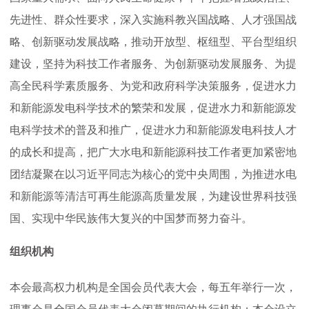
先进性
、
群众性
要求
，深入实施科教兴国
战略
、人才强国
战
作
略
、创新驱动发展战略，
推动开放型、枢纽型、平台型组织
建设，
坚持
为科技工作者服务、为创新驱动发展服务、为提
科
高全民科学素质服务、为党和
政府科学决策服务
，
促进水力
和新能源发电科学技术的繁荣和发展，促进水力和新能源发
学
电科学技术的普及和推广，促进水力和新能源发电科技人才
普
的成长和提高，把广大水电和新能源科技工作者更加紧密地
团结凝聚在以习近平同志为核心的党中央周围，为推进水电
及
和新能源等清洁可再生能源
高质量
发展，为
建设世界科技强
国、
实现中华民族伟大复兴的中国梦
而努力奋斗。
会
组织机构
员
本会最高权力机构是全国会员代表大会，每五年举行一次，