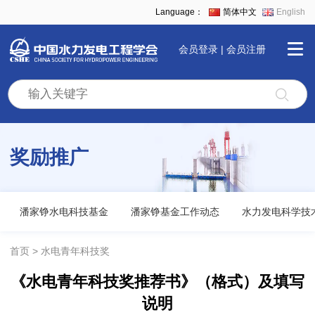
Language：
简体中文
English
会员登录
|
会员注册
首
页
奖励推广
学
会
潘家铮水电科技基金
潘家铮基金工作动态
水力发电科学技
全
首页
水电青年科技奖
《水电青年科技奖推荐书》（格式）及填写
景
说明