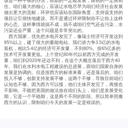
该是一种平衡的办法，鼓励的一定能发展，限制的一定限制
住。咱们最大的核心，应该让水电尽早为咱们经济社会发展
作
做出更大的贡献，环评也应该站在国际角度，支持该支持的
项目让它很快地建设。而不是通过环评限制你不让你上这样
的心态。这样事情就搞不成，搞不成咱们空气还会污染，水
科
污染还会严重，这个问题是非常突出的。
西方国家，优先把水电开发完了，像瑞士经济可开发达到
95%
以上，建了很大的蓄能电站。我们讲力争
3.5
亿的水电
学
装机，相比
5.4
亿的经济可开发量，不到
80%
。按
65
亿多的
技术可开发量更低。上个世纪
80
年代以前西方完成的开发
量，咱们到
2020
年还达不到，在这个大概念落后于西方
40
普
年。我们在水利水电工程建设的总进展，跟咱们国家自身的
发展是协调的。但是按西方的标准来看，还是落后的。咱们
投入不够，创新支持发展不够，这两个不够，导致目前咱们
及
认知也不够。因为西方可以慢，他们主体开发完了，再慢也
不影响。不能把美国的做法放在咱们头上，咱们是发展变化
期，它是一个平稳期，这是两个不同的阶段。所以简单照搬
会
西方的认识，限制咱们今天的发展一定是错误的。
员