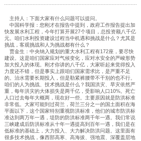
决
主持人：下面大家有什么问题可以提问。
策
中国科学报：您刚才在报告中提到，政府工作报告提出加
快发展水利工程，今年打算开展
27
个项目，总投资额八千亿
元。咱们水利投资建设过程当中机遇和挑战是什么？尤其是
咨
挑战，客观挑战和人为挑战都有什么？
贾金生：中央纳入规划的重大水利工程有
172
座，要尽快
建设。这是咱们国家应对气候变化，应对水安全的严峻形势
询
加大投入的体现。刚才你讲的八千亿，大家听起来觉得投入
力度还不错，但是事实上跟咱们国家需求比，是严重不足
的。治水需要长期投入，但是勒紧裤腰带不干别的也不行。
奖
咱们的人为挑战、技术挑战是什么？我国洪灾、旱灾依然严
重，每年洪灾的大体损失是两千亿，受影响人口
10%
。死亡
人口过去每年大概两，现在好一些。主要原因就是防洪标准
励
非常低。大家可能到过荷兰，荷兰三分之一的国土面积在海
平面以下，这个国家特别重视防洪标准，他们的城市防洪标
准达到两万年一遇，堤防的防洪标准两千年一遇。我们常说
推
三峡建成后防洪标准从十年一遇提高到百年一遇，我们是在
低标准的基础上，大力投入、大力解决防洪问题。这里面有
很多技术挑战，像西部高寒、高海拔、强地震、深覆盖层地
广