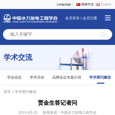
Language：
简体中文
English
会员登录
|
会员注册
首
页
学术交流
学
会
学会动态
学术活动
品牌会议专题介绍
学术期刊建设
全
首页
学术期刊建设
贾金生答记者问
景
2015-03-22
新闻来源：中国水力发电工程学会