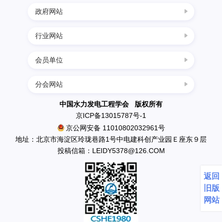
服
政府网站
行业网站
务
中国科协
国家发展改革委
会员单位
四川水力发电网
政
科学技术部
西南水电网
分会网站
民政部
中国葛洲坝集团三峡建设工程有限公司
中国节能环保网
策
生态环境部
南水北调工程设计管理中心
中国水力发电工程学会 版权所有
中国水利水电网
京ICP备13015787号-1
住房和城乡建设部
中国水利水电出版社
法
京公网安备 11010802032961号
水利部
英大传媒投资集团有限公司
地址：北京市海淀区玲珑巷路1号中电建科创产业园Ｅ座东９层
应急管理部
投稿信箱：LEIDY5378@126.COM
国电新疆吉林台水电开发有限公司
规
国资委
丰满发电厂
返回
中国科学院
云南省鲁布革发电总厂
旧版
党
天生桥一级水电开发有限责任公司水力发电厂
网站
国网新源水电有限公司新安江水力发电厂
群