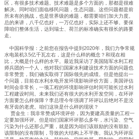
区，有很多技术难题。技术难题是多个方面的，那都是很难
解决。同时咱们面临移民问题，生态问题。这些问题都是前
所未有的挑战，也是世界级的难题，都需要咱们加大力度。
学
总的来讲，八千亿也好，一万亿也好，实际上还不够。要保
障咱们整体生活，达到瑞士、荷兰的标准确实有很长的路要
走。
术
中国科学报：之前您在报告中提到
2020
年，我们力争常规
水电装机
3.5
亿千瓦左右，这是什么样的概念？和现在相
交
比，大概是什么样的水平。最近我采访了美国陆军水利工程
师兵团的一个人，他对我们国家水利建设技术方面的问题也
非常赞赏，我们确实取得了国际领先的成绩。但是他提出一
流
个问题，目前在水利水电开发环境影响评价方面，美国评估
时间会非常长，一项工程的环境影响评估时间可能长过水利
国
工程建设时间。未来我们还有很大的水利开发空间，在环评
方面要怎么样保障？李总理今年强调了环评以后绝对不是没
有牙齿的老虎。咱们这块是什么样的现状？
际
贾金生：我非常赞成环境评价，因为要建高质量的工程一
定要加强环评。但是咱们国家环评那么多年，水污染、空气
污染为什么还那么严重，就是因为咱们该鼓励的没有鼓励，
合
该限制的没有限制，导致的大结构上不平衡。我认为环评应