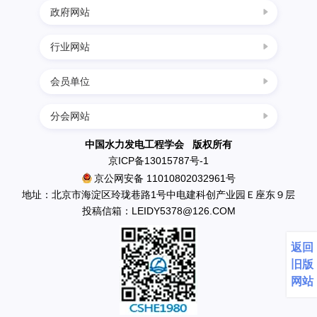
政府网站
行业网站
中国科协
国家发展改革委
会员单位
四川水力发电网
科学技术部
西南水电网
分会网站
民政部
中国葛洲坝集团三峡建设工程有限公司
中国节能环保网
生态环境部
南水北调工程设计管理中心
中国水力发电工程学会 版权所有
中国水利水电网
京ICP备13015787号-1
住房和城乡建设部
中国水利水电出版社
京公网安备 11010802032961号
水利部
英大传媒投资集团有限公司
地址：北京市海淀区玲珑巷路1号中电建科创产业园Ｅ座东９层
应急管理部
投稿信箱：LEIDY5378@126.COM
国电新疆吉林台水电开发有限公司
国资委
丰满发电厂
返回
中国科学院
云南省鲁布革发电总厂
旧版
天生桥一级水电开发有限责任公司水力发电厂
网站
国网新源水电有限公司新安江水力发电厂