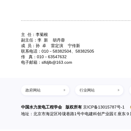
主
任：李菊根
副主任：李
新
胡丹蓉
成
员：孙
卓
雷定演
宁传新
联系电话：
010
－
58382504
、
58382505
传
真：
010
－
63547632
电子邮箱：
slfdjlb@163.com
政府网站
行业网站
中国科协
四川水力发电网
中国水力发电工程学会 版权所有
京ICP备13015787号-1
地址：北京市海淀区玲珑巷路1号中电建科创产业园Ｅ座东９
国家发展改革委
西南水电网
科学技术部
中国节能环保网
民政部
中国水利水电网