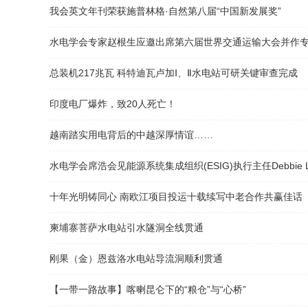
我会英文年刊荣获施普林格·自然第八届“中国新发展奖”
水电学会专家赵根生应邀出席第六届世界交通运输大会并作
总装机217兆瓦 科特迪瓦卢加Ⅰ、Ⅱ水电站可研关键审查完成
印度电厂爆炸，致20人死亡！
越南踏实用电背后的中越深厚情谊……
水电学会席浩会见能源系统集成组织(ESIG)执行主任Debbie 
十年光明铸同心 南欧江项目投运十载续写中老合作共赢佳话
柬埔寨菩萨水电站引水隧洞全线贯通
刚果（金）恩兹洛水电站导流洞顺利贯通
【一带一路故事】喀喇昆仑下的“粮仓”与“心桥”