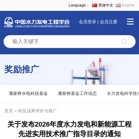
Language：
简体中文
English
会员登录
|
会员注册
首
页
奖励推广
学
会
潘家铮水电科技基金
潘家铮基金工作动态
水力发电科学技
全
首页
科技成果评价与推广
关于发布2026年度水力发电和新能源工程
景
先进实用技术推广指导目录的通知