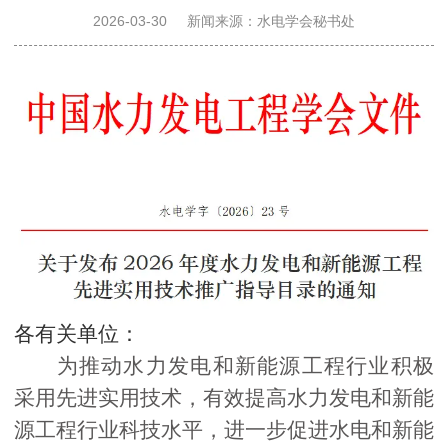
决
2026-03-30
新闻来源：水电学会秘书处
策
咨
询
奖
励
各有关单位
：
为推动水力发电和新能源工程行业积极
推
采用先进实用技术，有效提高水力发电和新能
源工程行业科技水平，进一步促进
水电
和新能
广