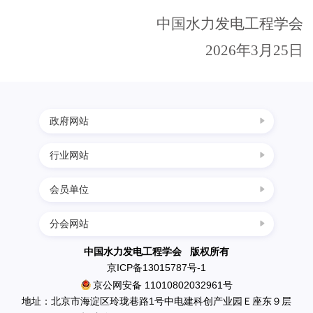
中国水力发电工程学会
作
2026年3月25日
科
学
政府网站
普
行业网站
中国科协
国家发展改革委
会员单位
四川水力发电网
及
科学技术部
西南水电网
分会网站
民政部
中国葛洲坝集团三峡建设工程有限公司
会
中国节能环保网
生态环境部
南水北调工程设计管理中心
中国水力发电工程学会 版权所有
中国水利水电网
京ICP备13015787号-1
住房和城乡建设部
中国水利水电出版社
员
京公网安备 11010802032961号
水利部
英大传媒投资集团有限公司
地址：北京市海淀区玲珑巷路1号中电建科创产业园Ｅ座东９层