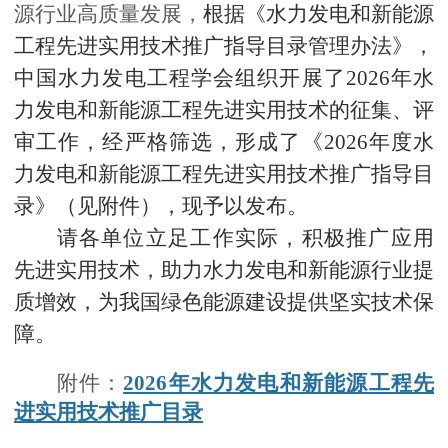
源
行业
高质量发展，
根据《
水力发电和新能源
工程
先进实用技术推广指导目录管理办法》，
学
中国水力发电工程学会
组织开展了
2026年
水
力发电和新能源工程
先进实用技术的征集、评
术
审工作，经严格筛选，形成了《
202
6
年度
水
力发电和新能源工程
先进实用技术推广指导目
交
录》（见附件），现予以发布。
请各单位
立足
工作实际，
积极推广应用
流
先进实用技术，
助力
水力发电和新能源行业
提
质增效
，
为
我国
绿色能源建设
提供
坚实
技术
保
国
障
。
际
附件：
2026年水力发电和新能源工程先
进实用技术推广目录
合