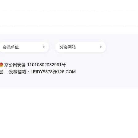
会员单位
分会网站
中国葛洲坝集团三
京公网安备 11010802032961号
峡建设工程有限公
层
投稿信箱：LEIDY5378@126.COM
司
南水北调工程设计
管理中心
中国水利水电出版
社
英大传媒投资集团
有限公司
国电新疆吉林台水
电开发有限公司
丰满发电厂