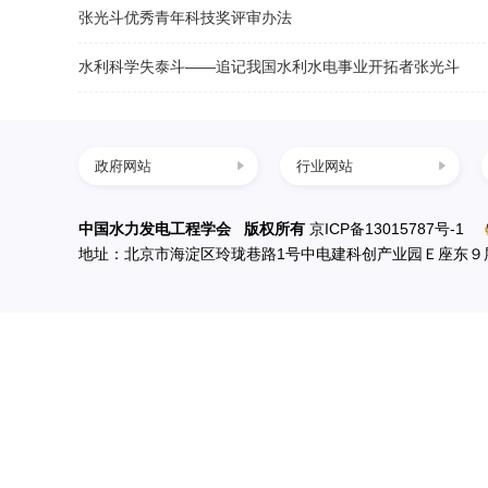
张光斗优秀青年科技奖评审办法
水利科学失泰斗——追记我国水利水电事业开拓者张光斗
政府网站
行业网站
中国科协
四川水力发电网
中国水力发电工程学会 版权所有
京ICP备13015787号-1
地址：北京市海淀区玲珑巷路1号中电建科创产业园Ｅ座东９
国家发展改革委
西南水电网
科学技术部
中国节能环保网
民政部
中国水利水电网
生态环境部
住房和城乡建设部
水利部
应急管理部
国资委