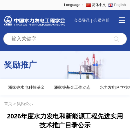
Language：
简体中文
English
会员登录
|
会员注册
首
页
奖励推广
学
会
潘家铮水电科技基金
潘家铮基金工作动态
水力发电科学技
全
首页
奖励公示
2026年度水力发电和新能源工程先进实用
景
技术推广目录公示