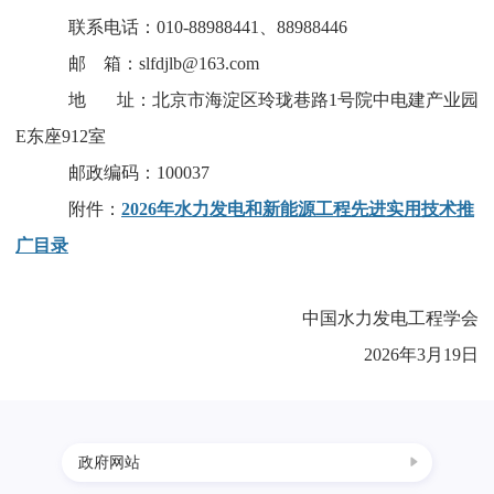
联系电话：
010-88988441、88988446
学
邮
箱：
slfdjlb@163.com
地
址：北京市海淀区玲珑巷路1号院中电建产业园
术
E东座912室
邮政编码：
1000
37
交
附件：
2026年水力发电和新能源工程先进实用技术推
广目录
流
中国水力发电工程学会
国
2026年3月19日
际
政府网站
合