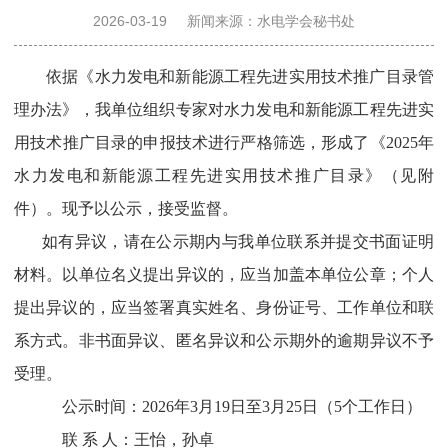
决
2026-03-19
新闻来源：水电学会秘书处
依据《水力发电和新能源工程先进实用技术推广目录管
策
理办法》，我单位组织专家对水力发电和新能源工程先进实
咨
用技术推广目录的申报技术进行严格筛选，形成了《
2025年
水力发电和新能源工程先进实用技术推广目录》（见附
询
件）。现予以公示，接受监督。
如有异议，请在公示期内与我单位联系并提交书面证明
奖
材料。以单位名义提出异议的，应当加盖本单位公章；个人
提出异议的，应当签署真实姓名、身份证号、工作单位和联
励
系方式。非书面异议、匿名异议和公示期外的逾期异议不予
受理。
推
公示时间：
202
6
年
3
月
19
日至
3
月
25
日
（
5个工作日
）
联
系
人：
王怡，孙卓
广