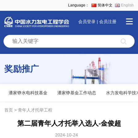
Language：
简体中文
English
会员登录
|
会员注册
首
页
奖励推广
学
会
潘家铮水电科技基金
潘家铮基金工作动态
水力发电科学技
全
首页
青年人才托举工程
第二届青年人才托举入选人-金俊超
景
2024-10-24