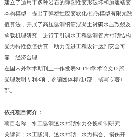
建立了适用于多种岩石的弹塑性变形破坏和加速蠕变
作
本构模型，提出了弹塑性应变软化/损伤模型有限元数
值算法，开展了高压隧洞钢筋混凝土衬砌水压致裂及
科
承载机理研究，进行了引调水工程隧洞管片衬砌结构
受力特性数值仿真，助力促进工程设计达到安全可
学
靠、经济合理。
普
在国内外学术期刊上一作发表SCI/EI学术论文12篇，
受理发明专利8项，参编团体标准1部，撰写专著1
及
部。
会
依托项目简介：
员
项目名称：水工隧洞透水衬砌水力交换机制研究
关键词：水工隧洞、透水衬砌、水力耦合、损伤开