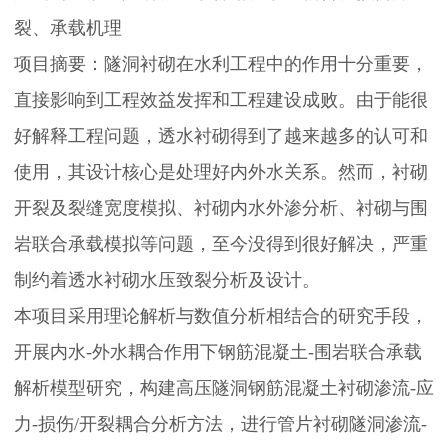
服
裂、承载机理
项目摘要：隧洞衬砌在水利工程中的作用十分重要，
务
直接影响到工程效益发挥和工程建设成败。由于能很
好解释工程问题，透水衬砌得到了越来越多的认可和
政
使用，其设计核心是处理好内外水关系。然而，衬砌
策
开裂及裂缝宽度模拟、衬砌内水外渗分析、衬砌与围
岩联合承载模拟等问题，至今没得到很好解决，严重
法
制约着透水衬砌水压致裂分析及设计。
本项目采用理论解析与数值分析相结合的研究手段，
规
开展内水-外水耦合作用下钢筋混凝土-围岩联合承载
党
解析模型研究，构建高压隧洞钢筋混凝土衬砌渗流-应
力-损伤/开裂耦合分析方法，进行管片衬砌隧洞渗流-
群