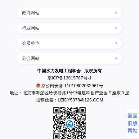
政府网站
行业网站
中国科协
国家发展改革委
会员单位
四川水力发电网
科学技术部
西南水电网
分会网站
民政部
中国葛洲坝集团三峡建设工程有限公司
中国节能环保网
生态环境部
南水北调工程设计管理中心
中国水力发电工程学会 版权所有
中国水利水电网
京ICP备13015787号-1
住房和城乡建设部
中国水利水电出版社
京公网安备 11010802032961号
水利部
英大传媒投资集团有限公司
地址：北京市海淀区玲珑巷路1号中电建科创产业园Ｅ座东９层
应急管理部
投稿信箱：LEIDY5378@126.COM
国电新疆吉林台水电开发有限公司
国资委
丰满发电厂
返回
中国科学院
云南省鲁布革发电总厂
旧版
天生桥一级水电开发有限责任公司水力发电厂
网站