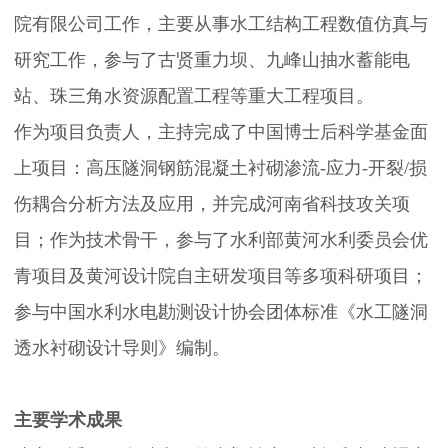
院有限公司工作，主要从事水工结构工程数值仿真与
学
研究工作，参与了古贤重力坝、九峰山抽水蓄能电
站、珠三角水资源配置工程等重大工程项目。
术
作为项目负责人，主持完成了中国博士后科学基金面
上项目：高压隧洞钢筋混凝土衬砌渗流-应力-开裂/损
交
伤耦合分析方法及应用，并完成河南省科技攻关项
目；作为技术骨干，参与了水利部黄河水利委员会优
流
青项目及黄河设计院自主研发项目等多项科研项目；
国
参与中国水利水电勘测设计协会团体标准《水工隧洞
透水衬砌设计导则》编制。
际
主要学术成果
合