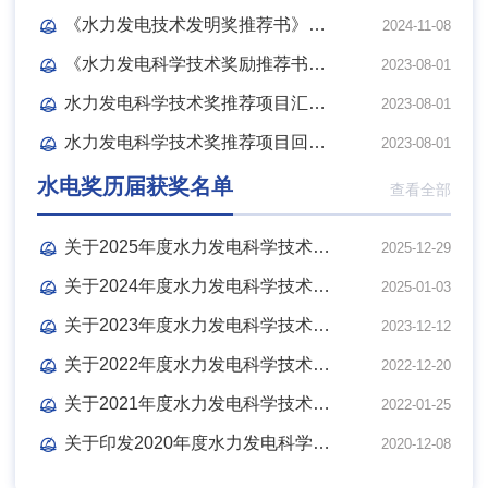
服
《水力发电技术发明奖推荐书》《水力发电创新团队奖推荐书》（格式）下载
2024-11-08
《水力发电科学技术奖励推荐书》（格式）下载
2023-08-01
务
水力发电科学技术奖推荐项目汇总表
2023-08-01
水力发电科学技术奖推荐项目回避专家申请表
2023-08-01
政
水电奖历届获奖名单
查看全部
策
关于2025年度水力发电科学技术奖奖励的决定
2025-12-29
法
关于2024年度水力发电科学技术奖奖励的决定
2025-01-03
关于2023年度水力发电科学技术奖奖励的决定
2023-12-12
规
关于2022年度水力发电科学技术奖奖励的决定
2022-12-20
关于2021年度水力发电科学技术奖奖励的决定
2022-01-25
党
关于印发2020年度水力发电科学技术奖奖励通报的通知
2020-12-08
群