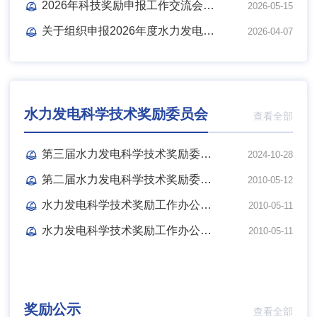
2026年科技奖励申报工作交流会议在贵阳召开
2026-05-15
关于组织申报2026年度水力发电科学技术奖的通知
2026-04-07
学
术
水力发电科学技术奖励委员会
查看全部
交
第三届水力发电科学技术奖励委员会成员
2024-10-28
流
第二届水力发电科学技术奖励委员会成员
2010-05-12
水力发电科学技术奖励工作办公室成员
2010-05-11
国
水力发电科学技术奖励工作办公室职责
2010-05-11
际
合
奖励公示
查看全部