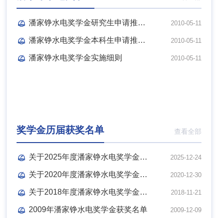
潘家铮水电奖学金研究生申请推荐表
2010-05-11
潘家铮水电奖学金本科生申请推荐表
2010-05-11
潘家铮水电奖学金实施细则
2010-05-11
奖学金历届获奖名单
查看全部
关于2025年度潘家铮水电奖学金获奖名单的公告
2025-12-24
关于2020年度潘家铮水电奖学金获奖名单的公告
2020-12-30
关于2018年度潘家铮水电奖学金获奖名单的公告
2018-11-21
2009年潘家铮水电奖学金获奖名单
2009-12-09