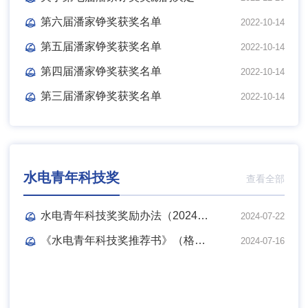
第六届潘家铮奖获奖名单
2022-10-14
第五届潘家铮奖获奖名单
2022-10-14
第四届潘家铮奖获奖名单
2022-10-14
第三届潘家铮奖获奖名单
2022-10-14
水电青年科技奖
查看全部
水电青年科技奖奖励办法（2024年修订）
2024-07-22
《水电青年科技奖推荐书》（格式）及填写说明
2024-07-16