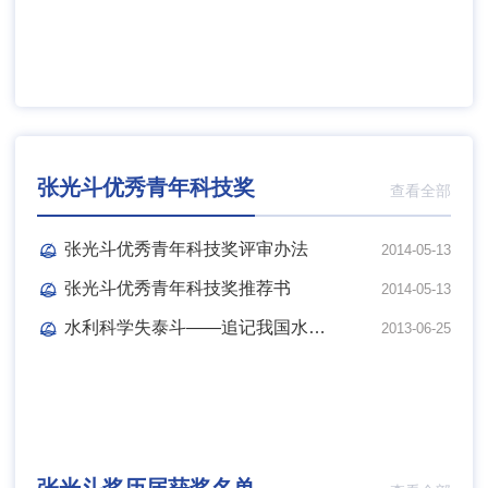
张光斗优秀青年科技奖
查看全部
张光斗优秀青年科技奖评审办法
2014-05-13
张光斗优秀青年科技奖推荐书
2014-05-13
水利科学失泰斗——追记我国水利水电事业开拓者张光斗
2013-06-25