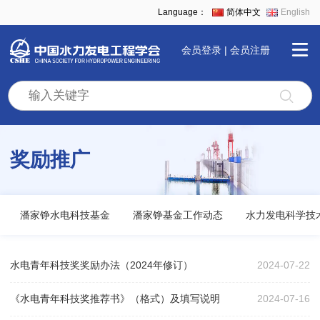
Language：
简体中文
English
会员登录
|
会员注册
首
页
奖励推广
学
会
潘家铮水电科技基金
潘家铮基金工作动态
水力发电科学技
全
水电青年科技奖奖励办法（2024年修订）
2024-07-22
景
《水电青年科技奖推荐书》（格式）及填写说明
2024-07-16