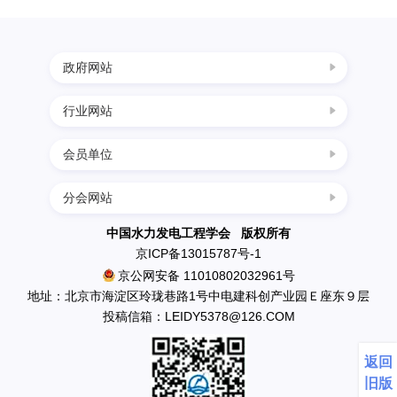
决
政府网站
策
行业网站
中国科协
咨
国家发展改革委
会员单位
四川水力发电网
科学技术部
询
西南水电网
分会网站
民政部
中国葛洲坝集团三峡建设工程有限公司
中国节能环保网
生态环境部
奖
南水北调工程设计管理中心
中国水力发电工程学会 版权所有
中国水利水电网
京ICP备13015787号-1
住房和城乡建设部
中国水利水电出版社
京公网安备 11010802032961号
励
水利部
英大传媒投资集团有限公司
地址：北京市海淀区玲珑巷路1号中电建科创产业园Ｅ座东９层
应急管理部
投稿信箱：LEIDY5378@126.COM
国电新疆吉林台水电开发有限公司
推
国资委
丰满发电厂
返回
中国科学院
云南省鲁布革发电总厂
旧版
广