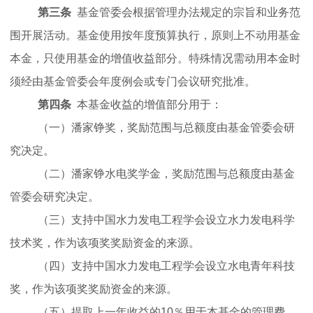
第三条
基金管委会根据管理办法规定的宗旨和业务范
围开展活动。基金使用按年度预算执行，原则上不动用基金
学
本金，只使用基金的增值收益部分。特殊情况需动用本金时
须经由基金管委会年度例会或专门会议研究批准。
术
第四条
本基金收益的增值部分用于：
交
（一）潘家铮奖，奖励范围与总额度由基金管委会研
究决定。
流
（二）潘家铮水电奖学金，奖励范围与总额度由基金
管委会研究决定。
国
（三）支持中国水力发电工程学会设立水力发电科学
技术奖，作为该项奖奖励资金的来源。
际
（四）支持中国水力发电工程学会设立水电青年科技
奖，作为该项奖奖励资金的来源。
合
（五）提取上一年收益的
10
％用于本基金的管理费。