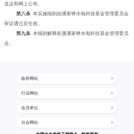
送达和网上公布。
服
第八条
本实施细则由潘家铮水电科技基金管理委员会
务
审议通过后生效。
第九条
本细则解释权属
潘家铮水电科技基金管理委员
政
会
。
策
法
政府网站
行业网站
中国科协
规
国家发展改革委
会员单位
四川水力发电网
党
科学技术部
西南水电网
分会网站
民政部
中国葛洲坝集团三峡建设工程有限公司
中国节能环保网
群
生态环境部
南水北调工程设计管理中心