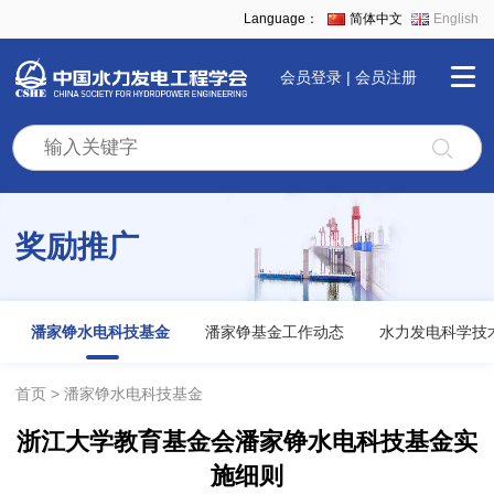
Language：
简体中文
English
会员登录
|
会员注册
首
页
奖励推广
学
会
潘家铮水电科技基金
潘家铮基金工作动态
水力发电科学技
全
首页
潘家铮水电科技基金
浙江大学教育基金会潘家铮水电科技基金实
景
施细则