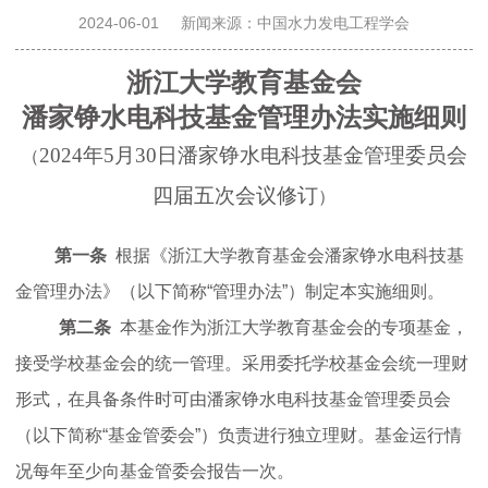
决
2024-06-01
新闻来源：中国水力发电工程学会
浙江大学教育基金会
策
潘家铮水电科技基金管理办法实施细则
咨
2024
年5
月30
日潘家铮水电科技基金管理委员会
（
四届五次会议修订
）
询
第一条
根据《浙江大学教育基金会潘家铮水电科技基
奖
金管理办法》（以下简称
“管理
办法
”
）制定本实施细则。
第二条
本基金作为浙江大学教育基金会的专项基金，
励
接受学校基金会的统一管理。采用委托学校基金会统一理财
形式，在具备条件时可由潘家铮水电科技基金管理委员会
推
（以下简称“基金管委会”）负责进行独立理财。基金运行情
况每年至少向基金管委会报告一次。
广