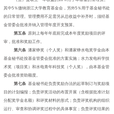
其中
5
％缴纳浙江大学教育基金会，另外
5
％用于基金秘书处
作
的日常管理。管理费用不足需另从总收益中补齐时，须经基
科
金管委会批准并纳入管理年度开支预算。
第五条
原则上每年年底前完成本年度奖励项目的评
学
审，批准和奖励工作。
第六条
潘家铮奖（个人奖）和潘家铮水电奖学金由本
普
基金秘书处按基金管委会批准的方案实施；水力发电科学技
术奖（项目奖）和水电青年科技奖（个人奖），由本基金管
及
委会批准资助额度。
第七条
基金秘书处负责奖励办法的起草制订与奖励项
会
目的计划编报；负责评奖活动的布置开展（含根据批准计划
分配奖学金名额）和评奖材料的形式；负责评奖机构的组织
员
运行、审查和协调评奖过程中的具体事宜；负责评奖结果的