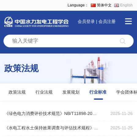
Language：
简体中文
English
会员登录
|
会员注册
首
页
政策法规
学
会
政策法规
行业法规
发展规划
行业标准
学会团体
全
《绿色电力消费评价技术规范》NB/T11898-2025解读来了！
2025-11-26
景
《水电工程水土保持效果调查与评估技术规程》NB/T 11797—2025解读来了！
2025-11-25