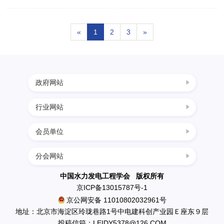
学
«
1
2
3
»
术
政府网站
交
行业网站
中国科协
流
国家发展改革委
会员单位
四川水力发电网
科学技术部
国
西南水电网
分会网站
民政部
中国葛洲坝集团三峡建设工程有限公司
中国节能环保网
生态环境部
南水北调工程设计管理中心
中国水力发电工程学会 版权所有
际
中国水利水电网
京ICP备13015787号-1
住房和城乡建设部
中国水利水电出版社
京公网安备 11010802032961号
水利部
英大传媒投资集团有限公司
合
地址：北京市海淀区玲珑巷路1号中电建科创产业园Ｅ座东９层
应急管理部
投稿信箱：LEIDY5378@126.COM
国电新疆吉林台水电开发有限公司