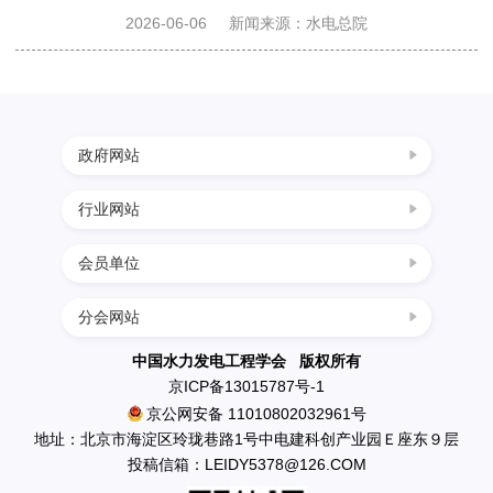
决
2026-06-06
新闻来源：水电总院
策
咨
政府网站
行业网站
中国科协
询
国家发展改革委
会员单位
四川水力发电网
奖
科学技术部
西南水电网
分会网站
民政部
中国葛洲坝集团三峡建设工程有限公司
中国节能环保网
励
生态环境部
南水北调工程设计管理中心
中国水力发电工程学会 版权所有
中国水利水电网
京ICP备13015787号-1
住房和城乡建设部
中国水利水电出版社
京公网安备 11010802032961号
推
水利部
英大传媒投资集团有限公司
地址：北京市海淀区玲珑巷路1号中电建科创产业园Ｅ座东９层
应急管理部
投稿信箱：LEIDY5378@126.COM
国电新疆吉林台水电开发有限公司
广