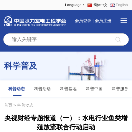
Language：
简体中文
English
会员登录
|
会员注册
首
页
科学普及
学
会
科普动态
科普活动
科普基地
科普中国
科普服务
全
首页
科普动态
央视财经专题报道（一）：水电行业鱼类增
景
殖放流联合行动启动