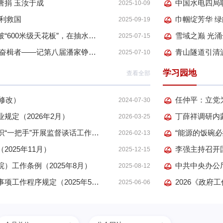
唐捐 玉汝于成
中国水电四局
2025-10-09
水利救国
2025-09-19
科技日报专访刘学山｜打破“600米级天花板”，在抽水蓄能领域争上游
2025-07-15
星光不负赶路人 江河眷顾奋楫者——记第八届潘家铮奖获得者、水电水利规划设计总院院长李昇
青山隧道引清
2025-07-10
学习园地
查看全部
年修改）
任仲平：立党
2024-07-30
规定（2026年2月）
2026-03-25
党委（党组）对下级党组织“一把手”开展监督谈话工作办法（2026年1月）
2026-02-13
025年11月）
李强主持召开
2025-12-15
）工作条例（2025年8月）
2025-08-12
党组讨论和决定党员处分事项工作程序规定（2025年5月）
2026《政府
2025-06-06