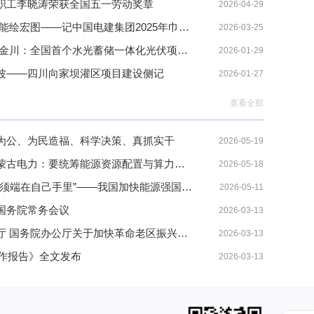
职工李晓涛荣获全国五一劳动奖章
2026-04-29
巾帼绽芳华 绿能绘宏图——记中国电建集团2025年巾帼标兵、水电总院首席技术专家谢宏文
2026-03-25
雪域之巅 光涌金川：全国首个水光蓄储一体化光伏项目并网发电记
2026-01-29
波——四川向家坝灌区项目建设侧记
2026-01-27
查看全部
为公、为民造福、科学决策、真抓实干
2026-05-19
丁薛祥调研内蒙古电力：要统筹能源资源配置与算力设施建设，做到以电强算、以算促电
2026-05-18
“能源的饭碗必须端在自己手里”——我国加快能源强国建设筑牢安全发展根基
2026-05-11
国务院常务会议
2026-03-13
中共中央办公厅 国务院办公厅关于加快革命老区振兴发展的意见
2026-03-13
工作报告》全文发布
2026-03-13