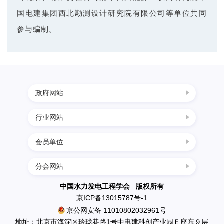
国电建集团西北勘测设计研究院有限公司等单位共同
建
参与编制。
设
政府网站
行业网站
中国科协
国家发展改革委
会员单位
四川水力发电网
科学技术部
西南水电网
分会网站
民政部
中国葛洲坝集团三峡建设工程有限公司
中国节能环保网
生态环境部
南水北调工程设计管理中心
中国水力发电工程学会 版权所有
中国水利水电网
京ICP备13015787号-1
住房和城乡建设部
中国水利水电出版社
京公网安备 11010802032961号
水利部
英大传媒投资集团有限公司
地址：北京市海淀区玲珑巷路1号中电建科创产业园Ｅ座东９层