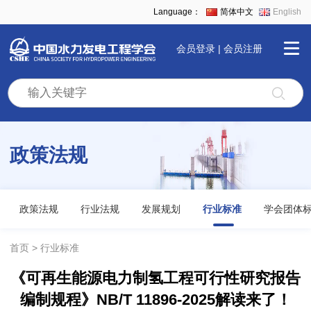
Language：
简体中文
English
会员登录
|
会员注册
首
页
政策法规
学
会
政策法规
行业法规
发展规划
行业标准
学会团体
全
首页
行业标准
《可再生能源电力制氢工程可行性研究报告
景
编制规程》NB/T 11896-2025解读来了！