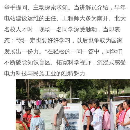
举手提问、主动探索求知。当讲解员介绍，早年
作
电站建设运维的主任、工程师大多为南开、北大
科
名校人才时，现场一名同学深受触动，当即表
态：
“我一定也要好好学习，以后也争取为国家
学
发展出一份力。”在轻松的一问一答中，同学们
不断破除知识盲区、拓宽科学视野，沉浸式感受
普
电力科技与民族工业的独特魅力。
及
会
员