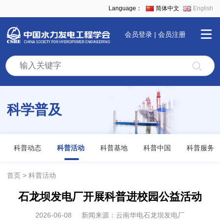
Language：
简体中文
English
会员登录
|
会员注册
首
页
科学普及
学
会
科普动态
科普活动
科普基地
科普中国
科普服务
全
首页
科普活动
石龙坝发电厂开展科普进校园公益活动
景
2026-06-08
新闻来源：云南华电石龙坝发电厂