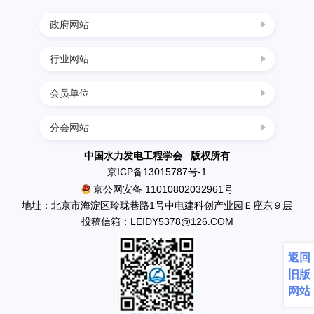
政府网站
建
行业网站
中国科协
设
国家发展改革委
会员单位
四川水力发电网
科学技术部
西南水电网
分会网站
民政部
中国葛洲坝集团三峡建设工程有限公司
中国节能环保网
生态环境部
南水北调工程设计管理中心
中国水力发电工程学会 版权所有
中国水利水电网
京ICP备13015787号-1
住房和城乡建设部
中国水利水电出版社
京公网安备 11010802032961号
水利部
英大传媒投资集团有限公司
地址：北京市海淀区玲珑巷路1号中电建科创产业园Ｅ座东９层
应急管理部
投稿信箱：LEIDY5378@126.COM
国电新疆吉林台水电开发有限公司
国资委
丰满发电厂
返回
中国科学院
云南省鲁布革发电总厂
旧版
天生桥一级水电开发有限责任公司水力发电厂
网站
国网新源水电有限公司新安江水力发电厂