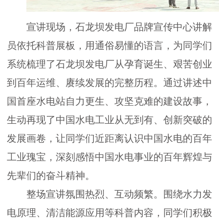
宣讲现场，石龙坝发电厂品牌宣传中心讲解
学
员依托科普展板，用通俗易懂的语言，为同学们
术
系统梳理了石龙坝发电厂从孕育诞生、艰苦创业
到百年运维、赓续发展的完整历程。通过讲述中
交
国首座水电站自力更生、攻坚克难的建设故事，
流
生动再现了中国水电工业从无到有、创新突破的
发展画卷，让同学们近距离认识中国水电的百年
国
工业瑰宝，深刻感悟中国水电事业的百年辉煌与
先辈们的奋斗精神。
际
整场宣讲氛围热烈、互动频繁。围绕水力发
合
电原理、清洁能源应用等科普内容，同学们积极