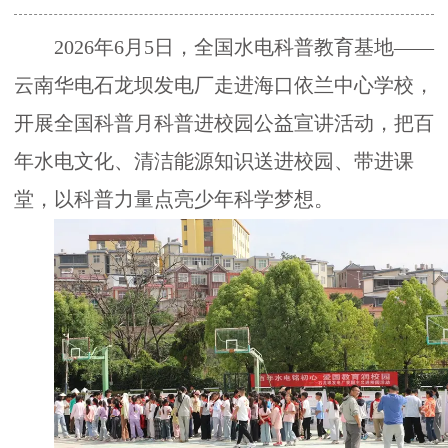
决
2026年
6月5日，全国水电科普教育基地——
策
云南华电石龙坝发电厂走进海口依兰中心学校，
开展全国科普月科普进校园公益宣讲活动，把百
咨
年水电文化、清洁能源知识送进校园、带进课
堂，以科普力量点亮少年科学梦想。
询
奖
励
推
广