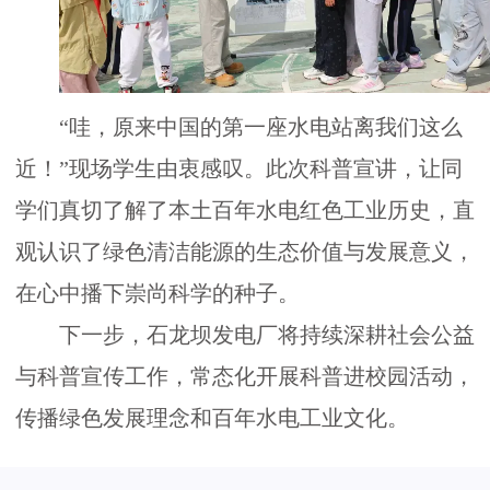
服
务
“哇，原来中国的第一座水电站离我们这么
政
近！”现场学生由衷感叹。此次科普宣讲，让同
学们真切了解了本土百年水电红色工业历史，直
策
观认识了绿色清洁能源的生态价值与发展意义，
法
在心中播下崇尚科学的种子。
下一步，石龙坝发电厂将持续深耕社会公益
规
与科普宣传工作，常态化开展科普进校园活动，
传播绿色发展理念和百年水电工业文化。
党
群