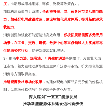
度
，推动形成用地用海、环保、财税等政策合力。
作
加快构建新型电力系统，
全面提升源、网、荷各环节灵活调节能
力，加强配电网建设改造，建设智慧化调度体系，提升新能源承
科
载能力
。
消费侧要加强化石能源清洁高效利用，
积极拓展新能源多元应用
学
场景，在工业、交通、建筑、数据中心等重点领域大力实施可再
生能源替代行动，
促进新能源就地消纳。
普
3）推动
电力法、煤炭法、可再生能源法
等制修订。发展壮大绿
证市场，着力在推动新型经营主体广泛参与市场、扩大绿色能源
及
消费等方面取得突破。
会
推进能源价格市场化改革，
构建体现电力商品多元价值的价格机
制，以市场价格信号引导资源合理优化配置。
员
深入谋划“十五五”能源发展
推动新型能源体系建设迈出新步伐