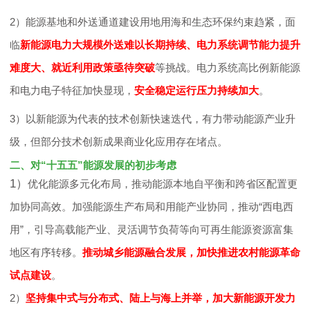
2）能源基地和外送通道建设用地用海和生态环保约束趋紧，面
学
临
新能源电力大规模外送难以长期持续、电力系统调节能力提升
难度大、就近利用政策亟待突破
等挑战。电力系统高比例新能源
术
和电力电子特征加快显现，
安全稳定运行压力持续加大
。
3）以新能源为代表的技术创新快速迭代，有力带动能源产业升
交
级，但部分技术创新成果商业化应用存在堵点。
二、对“十五五”能源发展的初步考虑
流
1）
优化能源多元化布局，推动能源本地自平衡和跨省区配置更
加协同高效。加强能源生产布局和用能产业协同，推动“西电西
国
用”，引导高载能产业、灵活调节负荷等向可再生能源资源富集
际
地区有序转移。
推动城乡能源融合发展，加快推进农村能源革命
试点建设
。
合
2）
坚持集中式与分布式、陆上与海上并举，加大新能源开发力