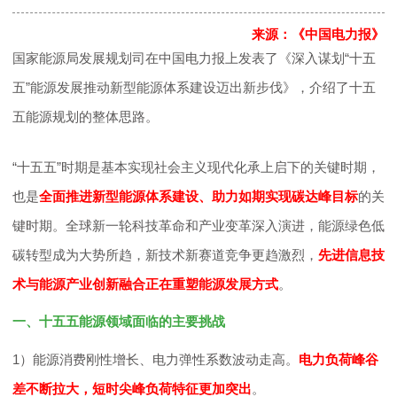
决
来源：《中国电力报》
国家能源局发展规划司在中国电力报上发表了《深入谋划“十五
策
五”能源发展推动新型能源体系建设迈出新步伐》，介绍了十五
五能源规划的整体思路。
咨
“十五五”时期是基本实现社会主义现代化承上启下的关键时期，
询
也是
全面推进新型能源体系建设、助力如期实现碳达峰目标
的关
键时期。全球新一轮科技革命和产业变革深入演进，能源绿色低
奖
碳转型成为大势所趋，新技术新赛道竞争更趋激烈，
先进信息技
术与能源产业创新融合正在重塑能源发展方式
。
励
一、十五五能
源领域面临的主要挑战
推
1）能源消费刚性增长、电力弹性系数波动走高。
电力负荷峰谷
差不断拉大，短时尖峰负荷特征更加突出
。
广