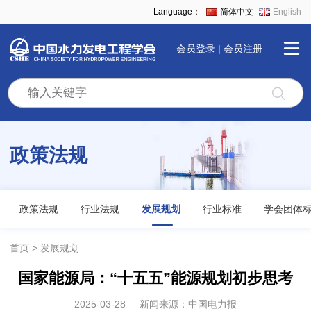
Language：
简体中文
English
会员登录
|
会员注册
首
页
政策法规
学
会
政策法规
行业法规
发展规划
行业标准
学会团体
全
首页
发展规划
国家能源局：“十五五”能源规划初步思考
景
2025-03-28
新闻来源：中国电力报