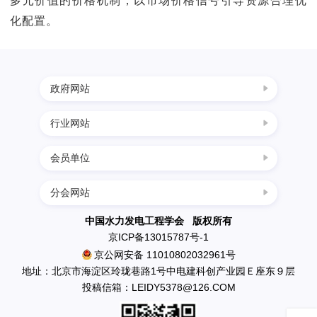
多元价值的价格机制，以市场价格信号引导资源合理优
化配置。
政府网站
行业网站
中国科协
国家发展改革委
会员单位
四川水力发电网
科学技术部
西南水电网
分会网站
民政部
中国葛洲坝集团三峡建设工程有限公司
中国节能环保网
生态环境部
南水北调工程设计管理中心
中国水力发电工程学会 版权所有
中国水利水电网
京ICP备13015787号-1
住房和城乡建设部
中国水利水电出版社
京公网安备 11010802032961号
水利部
英大传媒投资集团有限公司
地址：北京市海淀区玲珑巷路1号中电建科创产业园Ｅ座东９层
应急管理部
投稿信箱：LEIDY5378@126.COM
国电新疆吉林台水电开发有限公司
国资委
丰满发电厂