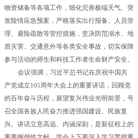
物资储备等各项工作，细化完善极端天气、突
发险情应急预案，严格落实出行报备、人员管
理、避险疏散等管控措施，坚决防范溺水、地
质灾害、交通意外等各类安全事故，切实保障
参与
活动
的
师生
和
科技工作者
生命财产安全。
会议
强调
，
习近平总书记在庆祝中国共
产党成立
105
周年大会上
的
重要讲话，回顾党
的百年奋斗历程，展望复兴伟业光明前景，号
召全国各族人民奋力推进强国建设、民族复
兴。讲话立意高远、内涵深刻，是新征程上的
重要纲领性文献。学会
上
下
要深入学习贯彻
重