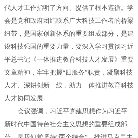
代人才工作指明了方向、提供了根本遵循。
学
作
会
是党和政府团结联系广大科技工作者的桥梁
科
纽带，是国家创新体系的重要组成部分，是建
设科技强国的重要力量
，
要深入学习贯彻习近
学
平总书记
《一体推进教育科技人才发展》重要
普
文章精神，
牢牢把握
“四服务”
职责，凝聚科技
人才、深耕创新一线，助力一体推进教育科技
及
人才协同发展。
会
会议
强调
，习近平党建思想作为习近平
新时代中国特色社会主义思想的重要组成部
员
分，是我们党坚持
“两个结合”、推进马克思主