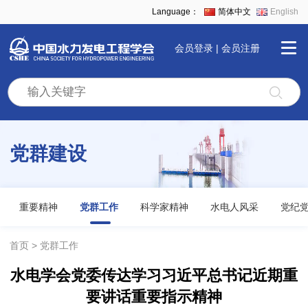
Language：
简体中文
English
会员登录
|
会员注册
首
页
党群建设
学
会
重要精神
党群工作
科学家精神
水电人风采
党纪
全
首页
党群工作
水电学会党委传达学习习近平总书记近期重
景
要讲话重要指示精神