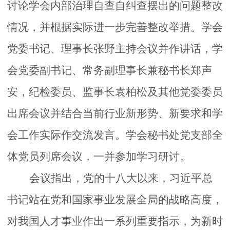
讨论学会内部治理自查自纠查摆出的问题整改
情况，并根据实际进一步完善整改举措
。
学会
学
党委书记、理事长张野主持会议并作
讲话，学
术
会党委副书记、常务副理事长兼秘书长郑声
安，纪检委员、监事长袁柏松
及其他
党委委员
交
出席会议并结合当前行业新形势、新要求和学
流
会工作实际作交流发言。学会秘书处党支部全
国
体党员列席会议，一并参加学习研讨。
会议指出，党的十八大以来，习近平总
际
书记站在党和国家事业发展全局的战略高度，
合
对我国人才事业作出一系列重要指示，为新时