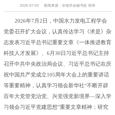
决
2026-07-03
新闻来源：水电学会秘书处 张琦
策
2026
年
7
月
2
日，中国水力发电工程学会
党委召开
扩大
会议
，
认真传达学习《求是》杂
咨
志发表习近平总书记重要文章《一体推进教育
询
科技人才发展》
、
6月30日
习
近平
总书记
主
持
召开
中共中央政治局会议
、
习近平
总书记
在庆
奖
祝中国共产党成立
105周年大会上的重要讲话
励
等重要
精神
，认真学习领会
新华社
“
不断开辟
百年大党管党治党、兴党强党新境界
—
深入学
推
习领会习近平党建思想
”重要
文章精神
；
研
究
广