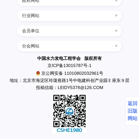
政府网站
行业网站
中国科协
国家发展改革委
会员单位
四川水力发电网
科学技术部
西南水电网
分会网站
民政部
中国葛洲坝集团三峡建设工程有限公司
中国节能环保网
生态环境部
南水北调工程设计管理中心
中国水力发电工程学会 版权所有
中国水利水电网
京ICP备13015787号-1
住房和城乡建设部
中国水利水电出版社
京公网安备 11010802032961号
水利部
英大传媒投资集团有限公司
地址：北京市海淀区玲珑巷路1号中电建科创产业园Ｅ座东９层
应急管理部
投稿信箱：LEIDY5378@126.COM
国电新疆吉林台水电开发有限公司
国资委
丰满发电厂
返回
中国科学院
云南省鲁布革发电总厂
旧版
天生桥一级水电开发有限责任公司水力发电厂
网站
国网新源水电有限公司新安江水力发电厂
小浪底建管局水力发电厂