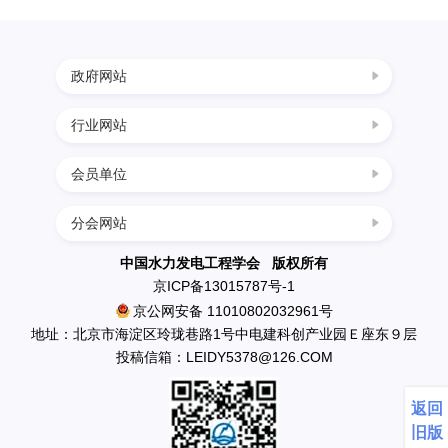
决
政府网站
策
行业网站
中国科协
咨
国家发展改革委
会员单位
四川水力发电网
科学技术部
询
西南水电网
分会网站
民政部
中国葛洲坝集团三峡建设工程有限公司
中国节能环保网
生态环境部
奖
南水北调工程设计管理中心
中国水力发电工程学会 版权所有
中国水利水电网
京ICP备13015787号-1
住房和城乡建设部
中国水利水电出版社
京公网安备 11010802032961号
励
水利部
英大传媒投资集团有限公司
地址：北京市海淀区玲珑巷路1号中电建科创产业园Ｅ座东９层
应急管理部
投稿信箱：LEIDY5378@126.COM
国电新疆吉林台水电开发有限公司
推
国资委
丰满发电厂
返回
中国科学院
云南省鲁布革发电总厂
旧版
广