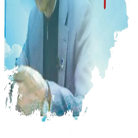
作
科
学
普
及
会
员