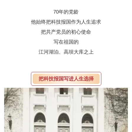
服
70年的党龄
他始终把科技报国作为人生追求
务
把共产党员的初心使命
政
写在祖国的
江河湖泊、高坝大库之上
策
法
把科技报国写进人生选择
规
党
群