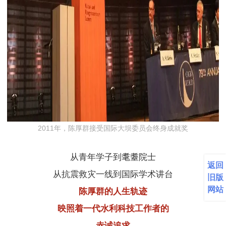
2011年，陈厚群接受国际大坝委员会终身成就奖
从青年学子到耄耋院士
返回
从抗震救灾一线到国际学术讲台
旧版
网站
陈厚群的人生轨迹
映照着一代水利科技工作者的
赤诚追求