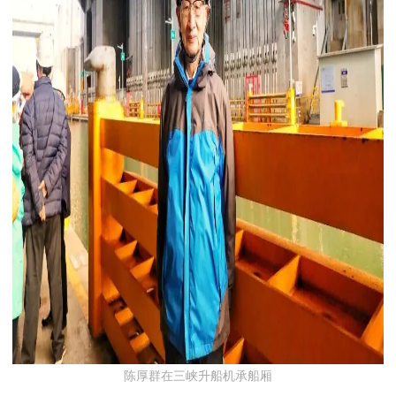
陈厚群在三峡升船机承船厢