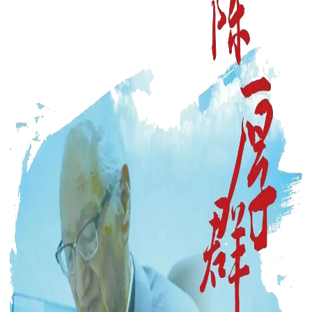
学
术
交
流
国
际
合