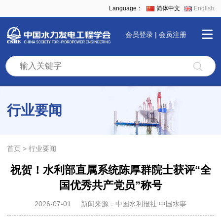
Language：
简体中文
English
会员登录
|
会员注册
首
页
行业要闻
学
会
首页
行业要闻
祝贺！水利部直属系统陈厚群院士获评“全
全
国优秀共产党员”称号
景
2026-07-01
新闻来源：中国水利报社 中国水事