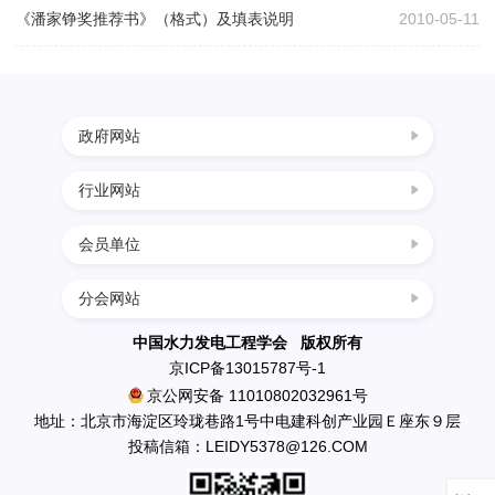
决
《潘家铮奖推荐书》（格式）及填表说明
2010-05-11
策
政府网站
咨
行业网站
中国科协
询
国家发展改革委
会员单位
四川水力发电网
科学技术部
西南水电网
奖
分会网站
民政部
中国葛洲坝集团三峡建设工程有限公司
中国节能环保网
生态环境部
南水北调工程设计管理中心
中国水力发电工程学会 版权所有
励
中国水利水电网
京ICP备13015787号-1
住房和城乡建设部
中国水利水电出版社
京公网安备 11010802032961号
水利部
英大传媒投资集团有限公司
地址：北京市海淀区玲珑巷路1号中电建科创产业园Ｅ座东９层
推
应急管理部
投稿信箱：LEIDY5378@126.COM
国电新疆吉林台水电开发有限公司
国资委
丰满发电厂
广