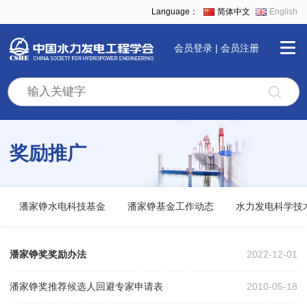
Language：
简体中文
English
会员登录
|
会员注册
首
页
奖励推广
学
会
潘家铮水电科技基金
潘家铮基金工作动态
水力发电科学技
全
潘家铮奖奖励办法
2022-12-01
景
潘家铮奖推荐候选人回避专家申请表
2010-05-18